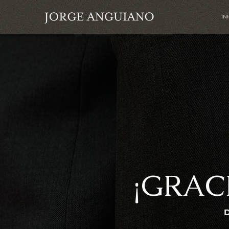
IN
¡GRAC
D